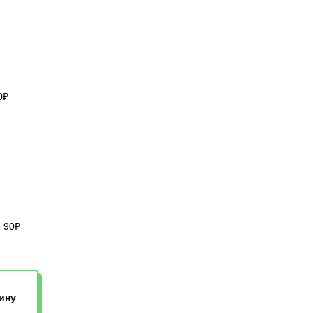
0₽
- 90₽
ину